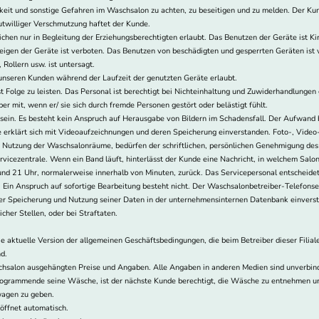
igkeit und sonstige Gefahren im Waschsalon zu achten, zu beseitigen und zu melden. Der 
utwilliger Verschmutzung haftet der Kunde.
ichen nur in Begleitung der Erziehungsberechtigten erlaubt. Das Benutzen der Geräte ist Ki
gen der Geräte ist verboten. Das Benutzen von beschädigten und gesperrten Geräten ist 
 Rollern usw. ist untersagt.
unseren Kunden während der Laufzeit der genutzten Geräte erlaubt.
 Folge zu leisten. Das Personal ist berechtigt bei Nichteinhaltung und Zuwiderhandlunge
r mit, wenn er/ sie sich durch fremde Personen gestört oder belästigt fühlt.
ein. Es besteht kein Anspruch auf Herausgabe von Bildern im Schadensfall. Der Aufwand
 erklärt sich mit Videoaufzeichnungen und deren Speicherung einverstanden. Foto-, Vide
e Nutzung der Waschsalonräume, bedürfen der schriftlichen, persönlichen Genehmigung des
icezentrale. Wenn ein Band läuft, hinterlässt der Kunde eine Nachricht, in welchem Salon
und 21 Uhr, normalerweise innerhalb von Minuten, zurück. Das Servicepersonal entscheidet
ng. Ein Anspruch auf sofortige Bearbeitung besteht nicht. Der Waschsalonbetreiber-Telef
der Speicherung und Nutzung seiner Daten in der unternehmensinternen Datenbank einversta
cher Stellen, oder bei Straftaten.
ie aktuelle Version der allgemeinen Geschäftsbedingungen, die beim Betreiber dieser Filial
nd.
schsalon ausgehängten Preise und Angaben. Alle Angaben in anderen Medien sind unverbindl
Programmende seine Wäsche, ist der nächste Kunde berechtigt, die Wäsche zu entnehmen un
wagen zu geben.
öffnet automatisch.