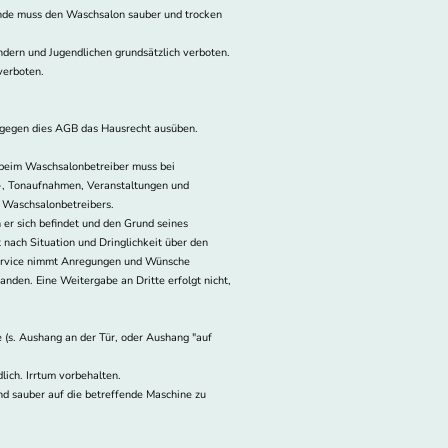
Kunde muss den Waschsalon sauber und trocken
ndern und Jugendlichen grundsätzlich verboten.
verboten.
n gegen dies AGB das Hausrecht ausüben.
 beim Waschsalonbetreiber muss bei
o-, Tonaufnahmen, Veranstaltungen und
 Waschsalonbetreibers.
 er sich befindet und den Grund seines
 nach Situation und Dringlichkeit über den
onservice nimmt Anregungen und Wünsche
nden. Eine Weitergabe an Dritte erfolgt nicht,
e (s. Aushang an der Tür, oder Aushang "auf
ich. Irrtum vorbehalten.
d sauber auf die betreffende Maschine zu