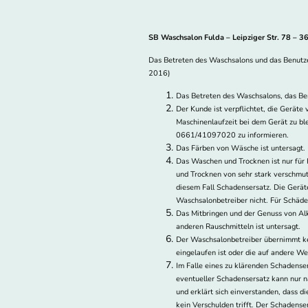
SB Waschsalon Fulda – Leipziger Str. 78 – 
Das Betreten des Waschsalons und das Benut
2016)
Das Betreten des Waschsalons, das Ben
Der Kunde ist verpflichtet, die Gerät
Maschinenlaufzeit bei dem Gerät zu ble
0661/41097020 zu informieren.
Das Färben von Wäsche ist untersagt.
Das Waschen und Trocknen ist nur für
und Trocknen von sehr stark verschmut
diesem Fall Schadensersatz. Die Gerät
Waschsalonbetreiber nicht. Für Schäden
Das Mitbringen und der Genuss von Alk
anderen Rauschmitteln ist untersagt.
Der Waschsalonbetreiber übernimmt kei
eingelaufen ist oder die auf andere W
Im Falle eines zu klärenden Schadense
eventueller Schadensersatz kann nur n
und erklärt sich einverstanden, dass 
kein Verschulden trifft. Der Schadenser