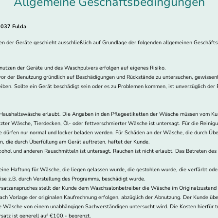
Allgemeine Geschäftsbedingungen
36037 Fulda
zen der Geräte geschieht ausschließlich auf Grundlage der folgenden allgemeinen G
utzen der Geräte und des Waschpulvers erfolgen auf eigenes Risiko.
e vor der Benutzung gründlich auf Beschädigungen und Rückstände zu untersuchen, gewisse
iben. Sollte ein Gerät beschädigt sein oder es zu Problemen kommen, ist unverzüglich der
 Haushaltswäsche erlaubt. Die Angaben in den Pflegeetiketten der Wäsche müssen vom Ku
zter Wäsche, Tierdecken, Öl- oder fettverschmierter Wäsche ist untersagt. Für die Reinig
e dürfen nur normal und locker beladen werden. Für Schäden an der Wäsche, die durch Über
, die durch Überfüllung am Gerät auftreten, haftet der Kunde.
ohol und anderen Rauschmitteln ist untersagt. Rauchen ist nicht erlaubt. Das Betreten des
ne Haftung für Wäsche, die liegen gelassen wurde, die gestohlen wurde, die verfärbt od
eise z.B. durch Verstellung des Programms, beschädigt wurde.
rsatzanspruches stellt der Kunde dem Waschsalonbetreiber die Wäsche im Originalzustand 
ach Vorlage der originalen Kaufrechnung erfolgen, abzüglich der Abnutzung. Der Kunde ü
die Wäsche von einem unabhängigen Sachverständigen untersucht wird. Die Kosten hierfür 
satz ist generell auf €100.- begrenzt.