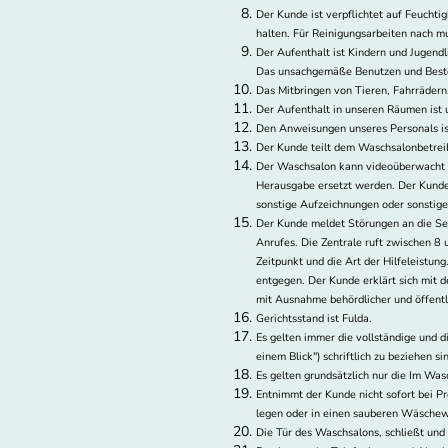
Der Kunde ist verpflichtet auf Feucht
halten. Für Reinigungsarbeiten nach m
Der Aufenthalt ist Kindern und Jugendl
Das unsachgemäße Benutzen und Bestei
Das Mitbringen von Tieren, Fahrrädern,
Der Aufenthalt in unseren Räumen ist 
Den Anweisungen unseres Personals ist
Der Kunde teilt dem Waschsalonbetreibe
Der Waschsalon kann videoüberwacht s
Herausgabe ersetzt werden. Der Kunde
sonstige Aufzeichnungen oder sonstig
Der Kunde meldet Störungen an die Serv
Anrufes. Die Zentrale ruft zwischen 8 
Zeitpunkt und die Art der Hilfeleistu
entgegen. Der Kunde erklärt sich mit 
mit Ausnahme behördlicher und öffentli
Gerichtsstand ist Fulda.
Es gelten immer die vollständige und d
einem Blick") schriftlich zu beziehen si
Es gelten grundsätzlich nur die Im Wa
Entnimmt der Kunde nicht sofort bei 
legen oder in einen sauberen Wäsche
Die Tür des Waschsalons, schließt und 